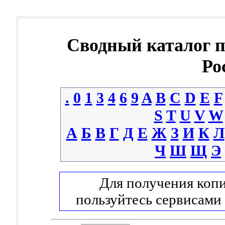
Сводный каталог 
Ро
.
0
1
3
4
6
9
A
B
C
D
E
F
S
T
U
V
W
А
Б
В
Г
Д
Е
Ж
З
И
К
Л
Ч
Ш
Щ
Э
Для получения копи
пользуйтесь сервисами