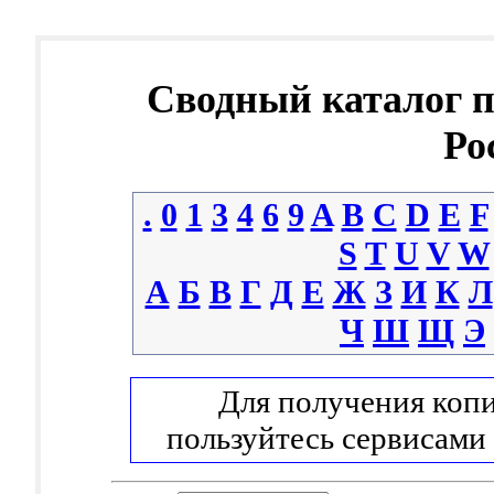
Сводный каталог 
Ро
.
0
1
3
4
6
9
A
B
C
D
E
F
S
T
U
V
W
А
Б
В
Г
Д
Е
Ж
З
И
К
Л
Ч
Ш
Щ
Э
Для получения копи
пользуйтесь сервисами