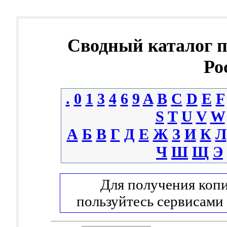
Сводный каталог 
Ро
.
0
1
3
4
6
9
A
B
C
D
E
F
S
T
U
V
W
А
Б
В
Г
Д
Е
Ж
З
И
К
Л
Ч
Ш
Щ
Э
Для получения копи
пользуйтесь сервисами