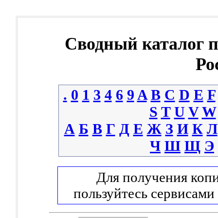
Сводный каталог 
Ро
.
0
1
3
4
6
9
A
B
C
D
E
F
S
T
U
V
W
А
Б
В
Г
Д
Е
Ж
З
И
К
Л
Ч
Ш
Щ
Э
Для получения копи
пользуйтесь сервисами