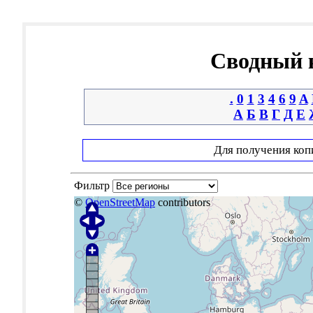
Сводный к
.
0
1
3
4
6
9
A
А
Б
В
Г
Д
Е
Для получения коп
Фильтр
©
OpenStreetMap
contributors