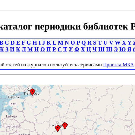
аталог периодики библиотек 
B
C
D
E
F
G
H
I
J
K
L
M
N
O
P
Q
R
S
T
U
V
W
X
Y
Ж
З
И
К
Л
М
Н
О
П
Р
С
Т
У
Ф
Х
Ц
Ч
Ш
Щ
Э
Ю
Я
ий статей из журналов пользуйтесь сервисами
Проекта МБА