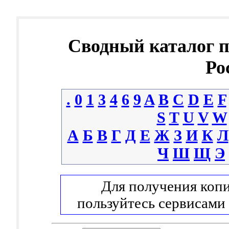
Сводный каталог 
Ро
.
0
1
3
4
6
9
A
B
C
D
E
F
S
T
U
V
W
А
Б
В
Г
Д
Е
Ж
З
И
К
Л
Ч
Ш
Щ
Э
Для получения копи
пользуйтесь сервисами