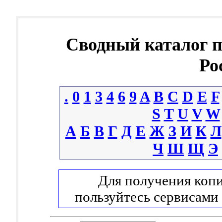
Сводный каталог 
Ро
.
0
1
3
4
6
9
A
B
C
D
E
F
S
T
U
V
W
А
Б
В
Г
Д
Е
Ж
З
И
К
Л
Ч
Ш
Щ
Э
Для получения копи
пользуйтесь сервисами