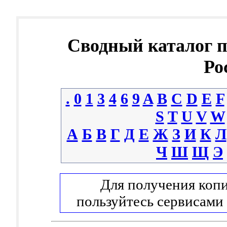
Сводный каталог 
Ро
.
0
1
3
4
6
9
A
B
C
D
E
F
S
T
U
V
W
А
Б
В
Г
Д
Е
Ж
З
И
К
Л
Ч
Ш
Щ
Э
Для получения копи
пользуйтесь сервисами