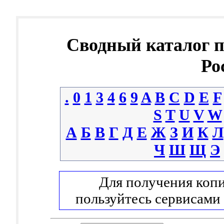
Сводный каталог 
Ро
.
0
1
3
4
6
9
A
B
C
D
E
F
S
T
U
V
W
А
Б
В
Г
Д
Е
Ж
З
И
К
Л
Ч
Ш
Щ
Э
Для получения копи
пользуйтесь сервисами