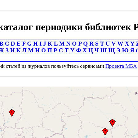
аталог периодики библиотек 
B
C
D
E
F
G
H
I
J
K
L
M
N
O
P
Q
R
S
T
U
V
W
X
Y
Ж
З
И
К
Л
М
Н
О
П
Р
С
Т
У
Ф
Х
Ц
Ч
Ш
Щ
Э
Ю
Я
ий статей из журналов пользуйтесь сервисами
Проекта МБА