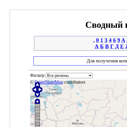
Сводный к
.
0
1
3
4
6
9
A
А
Б
В
Г
Д
Е
Для получения коп
Фильтр
©
OpenStreetMap
contributors