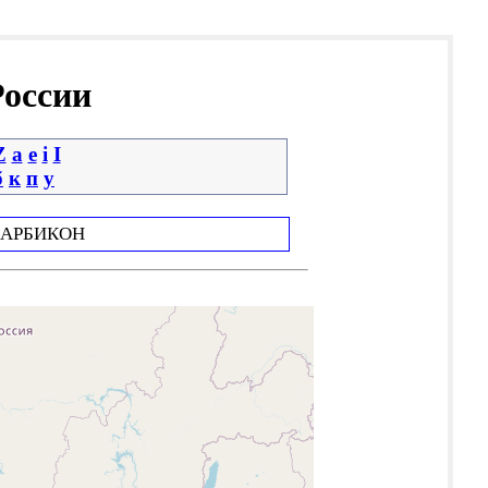
России
Z
a
e
i
І
б
к
п
у
АРБИКОН