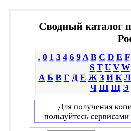
Сводный каталог 
Ро
.
0
1
3
4
6
9
A
B
C
D
E
F
S
T
U
V
W
А
Б
В
Г
Д
Е
Ж
З
И
К
Л
Ч
Ш
Щ
Э
Для получения копи
пользуйтесь сервисами