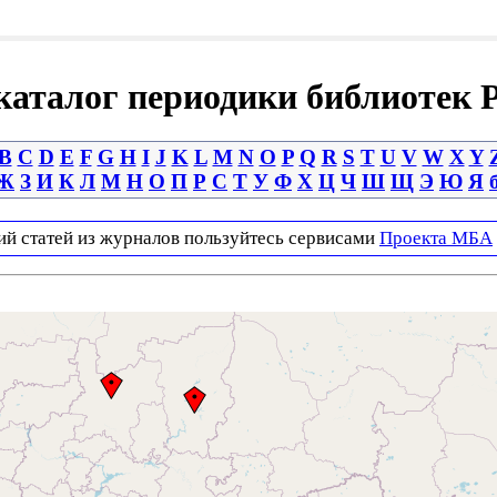
аталог периодики библиотек 
B
C
D
E
F
G
H
I
J
K
L
M
N
O
P
Q
R
S
T
U
V
W
X
Y
Ж
З
И
К
Л
М
Н
О
П
Р
С
Т
У
Ф
Х
Ц
Ч
Ш
Щ
Э
Ю
Я
ий статей из журналов пользуйтесь сервисами
Проекта МБА