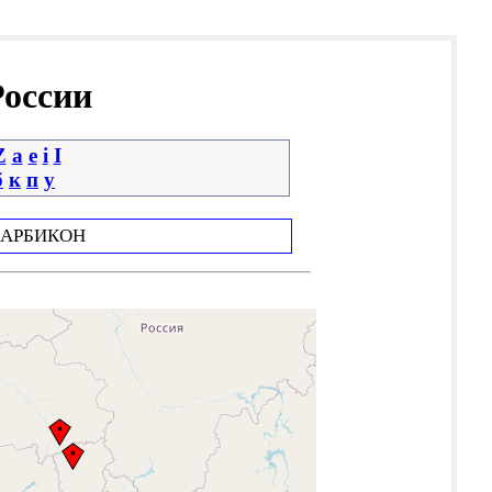
России
Z
a
e
i
І
б
к
п
у
АРБИКОН