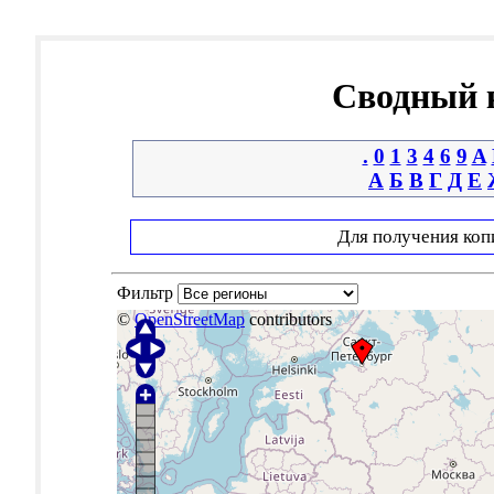
Сводный к
.
0
1
3
4
6
9
A
А
Б
В
Г
Д
Е
Для получения коп
Фильтр
©
OpenStreetMap
contributors