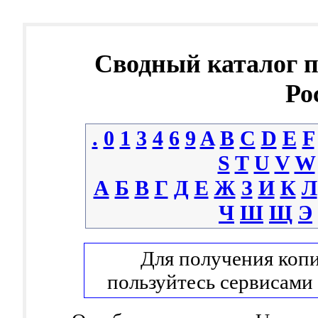
Сводный каталог 
Ро
.
0
1
3
4
6
9
A
B
C
D
E
F
S
T
U
V
W
А
Б
В
Г
Д
Е
Ж
З
И
К
Л
Ч
Ш
Щ
Э
Для получения копи
пользуйтесь сервисами