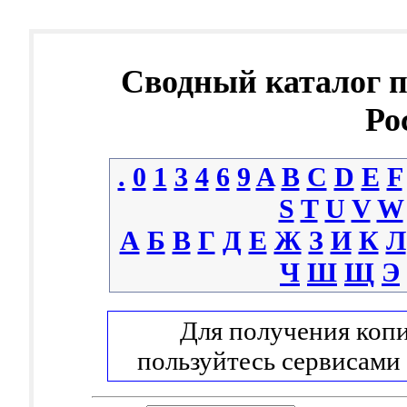
Сводный каталог 
Ро
.
0
1
3
4
6
9
A
B
C
D
E
F
S
T
U
V
W
А
Б
В
Г
Д
Е
Ж
З
И
К
Л
Ч
Ш
Щ
Э
Для получения копи
пользуйтесь сервисами