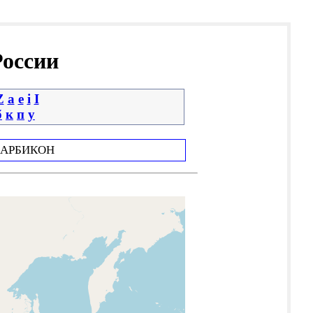
России
Z
a
e
i
І
б
к
п
у
АРБИКОН