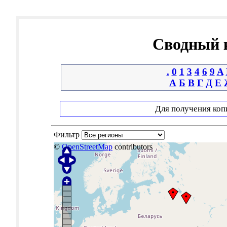
Сводный к
.
0
1
3
4
6
9
A
А
Б
В
Г
Д
Е
Для получения коп
Фильтр
©
OpenStreetMap
contributors