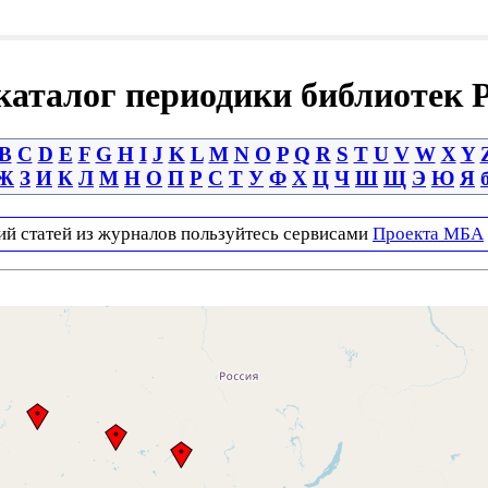
аталог периодики библиотек 
B
C
D
E
F
G
H
I
J
K
L
M
N
O
P
Q
R
S
T
U
V
W
X
Y
Ж
З
И
К
Л
М
Н
О
П
Р
С
Т
У
Ф
Х
Ц
Ч
Ш
Щ
Э
Ю
Я
ий статей из журналов пользуйтесь сервисами
Проекта МБА