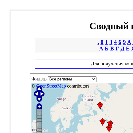
Сводный к
.
0
1
3
4
6
9
A
А
Б
В
Г
Д
Е
Для получения коп
Фильтр
©
OpenStreetMap
contributors