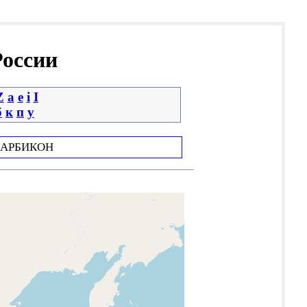
России
Z
a
e
i
І
б
к
п
у
АРБИКОН