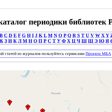
аталог периодики библиотек 
B
C
D
E
F
G
H
I
J
K
L
M
N
O
P
Q
R
S
T
U
V
W
X
Y
Ж
З
И
К
Л
М
Н
О
П
Р
С
Т
У
Ф
Х
Ц
Ч
Ш
Щ
Э
Ю
Я
ий статей из журналов пользуйтесь сервисами
Проекта МБА