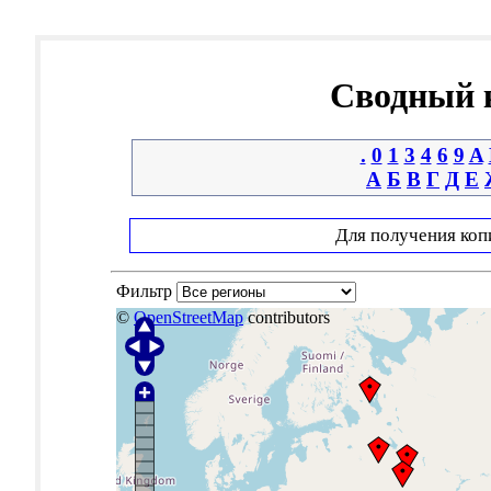
Сводный к
.
0
1
3
4
6
9
A
А
Б
В
Г
Д
Е
Для получения коп
Фильтр
©
OpenStreetMap
contributors