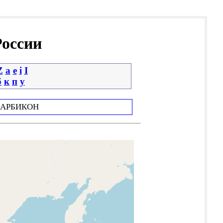
России
Z
a
e
i
І
б
к
п
у
АРБИКОН