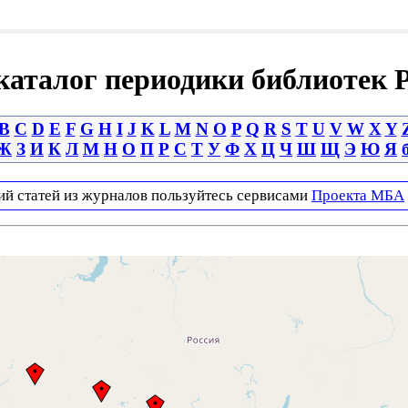
аталог периодики библиотек 
B
C
D
E
F
G
H
I
J
K
L
M
N
O
P
Q
R
S
T
U
V
W
X
Y
Ж
З
И
К
Л
М
Н
О
П
Р
С
Т
У
Ф
Х
Ц
Ч
Ш
Щ
Э
Ю
Я
ий статей из журналов пользуйтесь сервисами
Проекта МБА