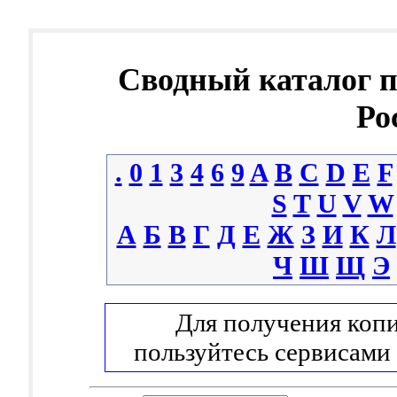
Сводный каталог 
Ро
.
0
1
3
4
6
9
A
B
C
D
E
F
S
T
U
V
W
А
Б
В
Г
Д
Е
Ж
З
И
К
Л
Ч
Ш
Щ
Э
Для получения копи
пользуйтесь сервисами