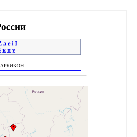
России
Z
a
e
i
І
б
к
п
у
АРБИКОН