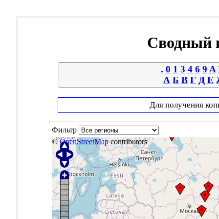
Сводный к
.
0
1
3
4
6
9
A
А
Б
В
Г
Д
Е
Для получения коп
Фильтр
©
OpenStreetMap
contributors