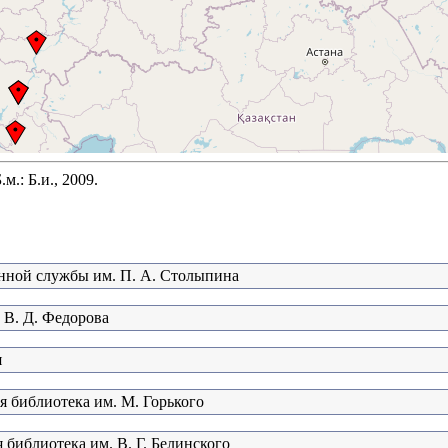
.: Б.и., 2009.
нной службы им. П. А. Столыпина
 В. Д. Федорова
я
я библиотека им. М. Горького
 библиотека им. В. Г. Белинского