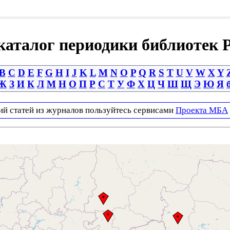
аталог периодики библиотек 
B
C
D
E
F
G
H
I
J
K
L
M
N
O
P
Q
R
S
T
U
V
W
X
Y
Ж
З
И
К
Л
М
Н
О
П
Р
С
Т
У
Ф
Х
Ц
Ч
Ш
Щ
Э
Ю
Я
ий статей из журналов пользуйтесь сервисами
Проекта МБА