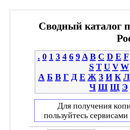
Сводный каталог 
Ро
.
0
1
3
4
6
9
A
B
C
D
E
F
S
T
U
V
W
А
Б
В
Г
Д
Е
Ж
З
И
К
Л
Ч
Ш
Щ
Э
Для получения копи
пользуйтесь сервисами