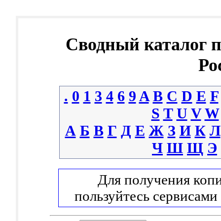
Сводный каталог 
Ро
.
0
1
3
4
6
9
A
B
C
D
E
F
S
T
U
V
W
А
Б
В
Г
Д
Е
Ж
З
И
К
Л
Ч
Ш
Щ
Э
Для получения копи
пользуйтесь сервисами