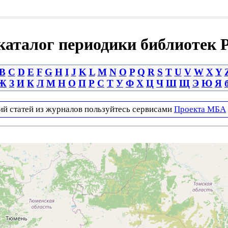
аталог периодики библиотек 
B
C
D
E
F
G
H
I
J
K
L
M
N
O
P
Q
R
S
T
U
V
W
X
Y
Ж
З
И
К
Л
М
Н
О
П
Р
С
Т
У
Ф
Х
Ц
Ч
Ш
Щ
Э
Ю
Я
ий статей из журналов пользуйтесь сервисами
Проекта МБА