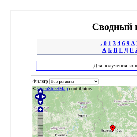
Сводный к
.
0
1
3
4
6
9
A
А
Б
В
Г
Д
Е
Для получения коп
Фильтр
©
OpenStreetMap
contributors