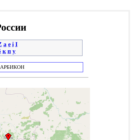
России
Z
a
e
i
І
б
к
п
у
АРБИКОН