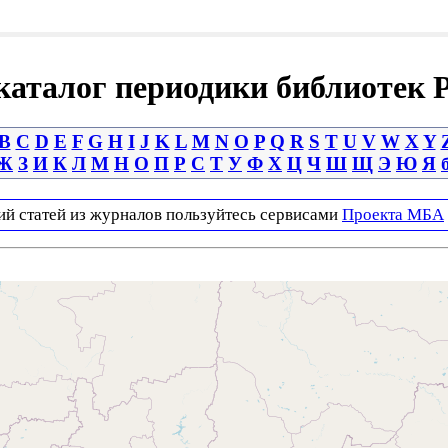
аталог периодики библиотек 
B
C
D
E
F
G
H
I
J
K
L
M
N
O
P
Q
R
S
T
U
V
W
X
Y
Ж
З
И
К
Л
М
Н
О
П
Р
С
Т
У
Ф
Х
Ц
Ч
Ш
Щ
Э
Ю
Я
ий статей из журналов пользуйтесь сервисами
Проекта МБА