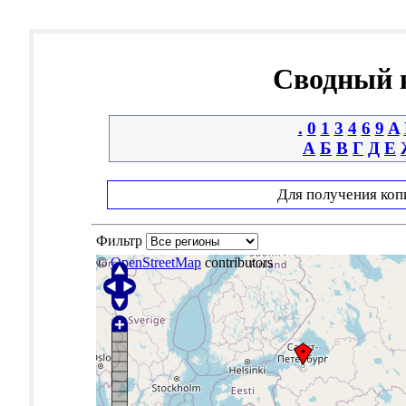
Сводный к
.
0
1
3
4
6
9
A
А
Б
В
Г
Д
Е
Для получения коп
Фильтр
©
OpenStreetMap
contributors