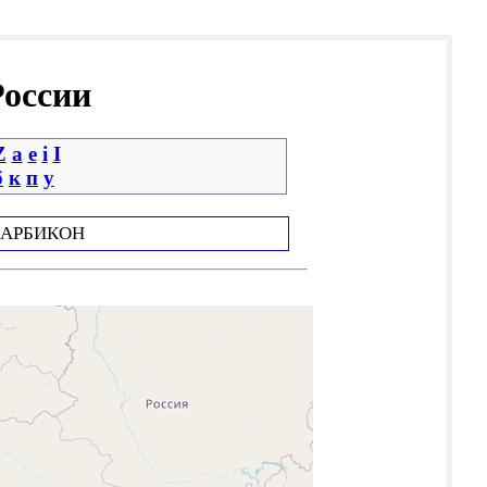
России
Z
a
e
i
І
б
к
п
у
АРБИКОН