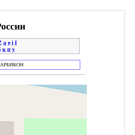
России
Z
a
e
i
І
б
к
п
у
АРБИКОН