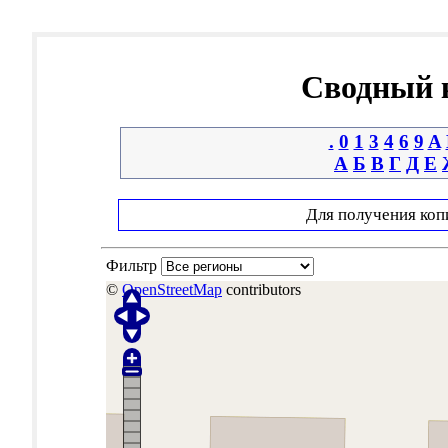
Сводный к
.
0
1
3
4
6
9
A
А
Б
В
Г
Д
Е
Для получения коп
Фильтр
©
OpenStreetMap
contributors