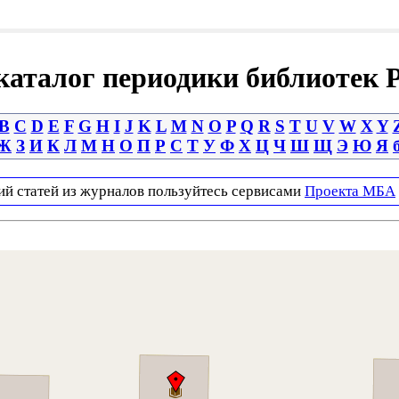
аталог периодики библиотек 
B
C
D
E
F
G
H
I
J
K
L
M
N
O
P
Q
R
S
T
U
V
W
X
Y
Ж
З
И
К
Л
М
Н
О
П
Р
С
Т
У
Ф
Х
Ц
Ч
Ш
Щ
Э
Ю
Я
ий статей из журналов пользуйтесь сервисами
Проекта МБА