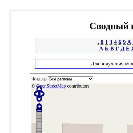
Сводный к
.
0
1
3
4
6
9
A
А
Б
В
Г
Д
Е
Для получения коп
Фильтр
©
OpenStreetMap
contributors