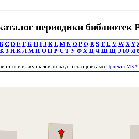
аталог периодики библиотек 
B
C
D
E
F
G
H
I
J
K
L
M
N
O
P
Q
R
S
T
U
V
W
X
Y
Ж
З
И
К
Л
М
Н
О
П
Р
С
Т
У
Ф
Х
Ц
Ч
Ш
Щ
Э
Ю
Я
ий статей из журналов пользуйтесь сервисами
Проекта МБА