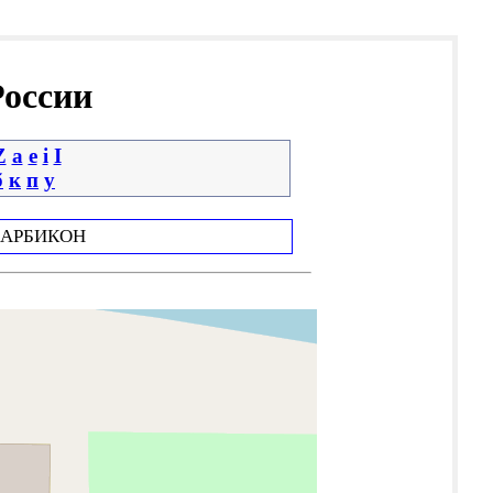
России
Z
a
e
i
І
б
к
п
у
АРБИКОН