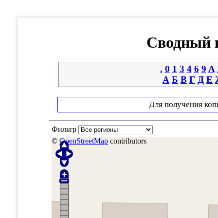
Сводный к
.
0
1
3
4
6
9
A
А
Б
В
Г
Д
Е
Для получения коп
Фильтр
©
OpenStreetMap
contributors