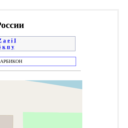
России
Z
a
e
i
І
б
к
п
у
АРБИКОН