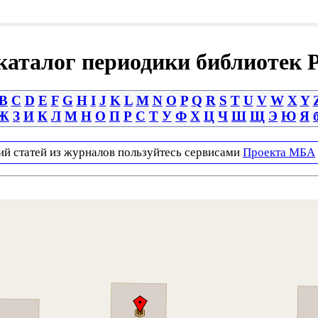
аталог периодики библиотек 
B
C
D
E
F
G
H
I
J
K
L
M
N
O
P
Q
R
S
T
U
V
W
X
Y
Ж
З
И
К
Л
М
Н
О
П
Р
С
Т
У
Ф
Х
Ц
Ч
Ш
Щ
Э
Ю
Я
ий статей из журналов пользуйтесь сервисами
Проекта МБА