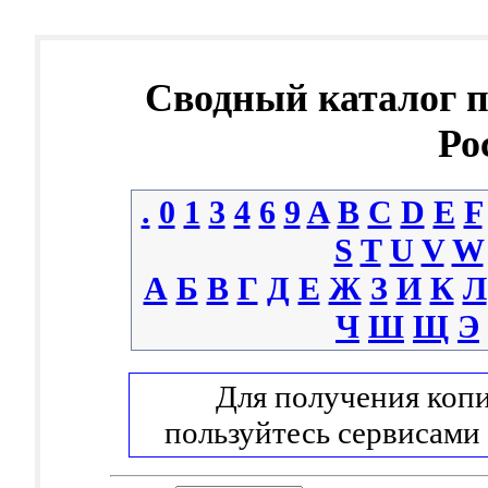
Сводный каталог 
Ро
.
0
1
3
4
6
9
A
B
C
D
E
F
S
T
U
V
W
А
Б
В
Г
Д
Е
Ж
З
И
К
Л
Ч
Ш
Щ
Э
Для получения копи
пользуйтесь сервисами