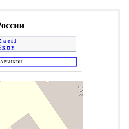
России
Z
a
e
i
І
б
к
п
у
АРБИКОН