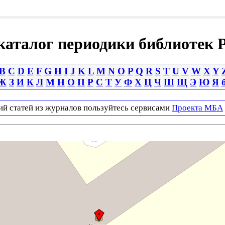
аталог периодики библиотек 
B
C
D
E
F
G
H
I
J
K
L
M
N
O
P
Q
R
S
T
U
V
W
X
Y
Ж
З
И
К
Л
М
Н
О
П
Р
С
Т
У
Ф
Х
Ц
Ч
Ш
Щ
Э
Ю
Я
ий статей из журналов пользуйтесь сервисами
Проекта МБА