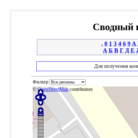
Сводный к
.
0
1
3
4
6
9
A
А
Б
В
Г
Д
Е
Для получения коп
Фильтр
©
OpenStreetMap
contributors