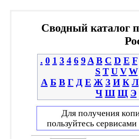
Сводный каталог 
Ро
.
0
1
3
4
6
9
A
B
C
D
E
F
S
T
U
V
W
А
Б
В
Г
Д
Е
Ж
З
И
К
Л
Ч
Ш
Щ
Э
Для получения копи
пользуйтесь сервисами