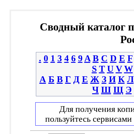
Сводный каталог 
Ро
.
0
1
3
4
6
9
A
B
C
D
E
F
S
T
U
V
W
А
Б
В
Г
Д
Е
Ж
З
И
К
Л
Ч
Ш
Щ
Э
Для получения копи
пользуйтесь сервисами