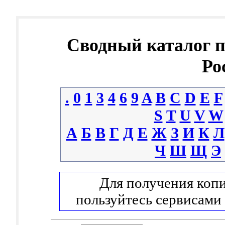
Сводный каталог 
Ро
.
0
1
3
4
6
9
A
B
C
D
E
F
S
T
U
V
W
А
Б
В
Г
Д
Е
Ж
З
И
К
Л
Ч
Ш
Щ
Э
Для получения копи
пользуйтесь сервисами