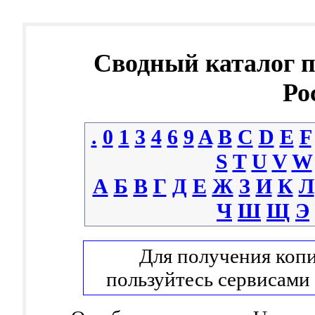
Сводный каталог 
Ро
.
0
1
3
4
6
9
A
B
C
D
E
F
S
T
U
V
W
А
Б
В
Г
Д
Е
Ж
З
И
К
Л
Ч
Ш
Щ
Э
Для получения копи
пользуйтесь сервисами