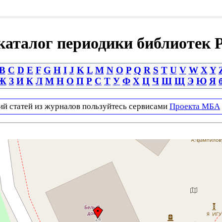
аталог периодики библиотек 
B
C
D
E
F
G
H
I
J
K
L
M
N
O
P
Q
R
S
T
U
V
W
X
Y
Ж
З
И
К
Л
М
Н
О
П
Р
С
Т
У
Ф
Х
Ц
Ч
Ш
Щ
Э
Ю
Я
ий статей из журналов пользуйтесь сервисами
Проекта МБА