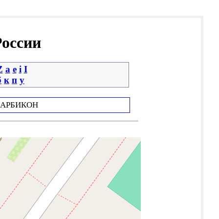
России
Z
a
e
i
І
б
к
п
у
АРБИКОН