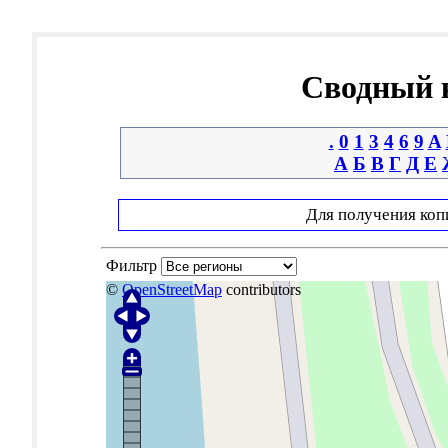
Сводный к
.
0
1
3
4
6
9
A
А
Б
В
Г
Д
Е
Для получения коп
Фильтр
©
OpenStreetMap
contributors