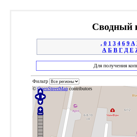
Сводный к
.
0
1
3
4
6
9
A
А
Б
В
Г
Д
Е
Для получения коп
Фильтр
©
OpenStreetMap
contributors