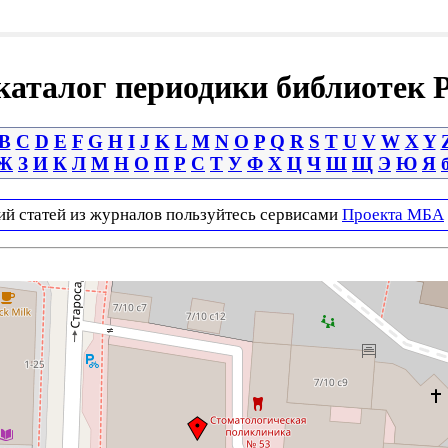
аталог периодики библиотек 
B
C
D
E
F
G
H
I
J
K
L
M
N
O
P
Q
R
S
T
U
V
W
X
Y
Ж
З
И
К
Л
М
Н
О
П
Р
С
Т
У
Ф
Х
Ц
Ч
Ш
Щ
Э
Ю
Я
ий статей из журналов пользуйтесь сервисами
Проекта МБА