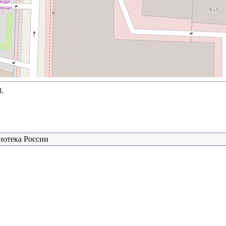
.
иотека России