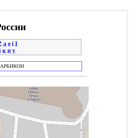
России
Z
a
e
i
І
б
к
п
у
АРБИКОН