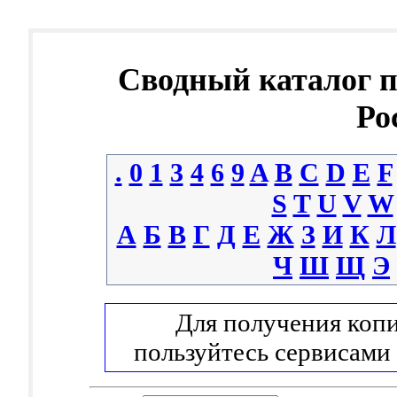
Сводный каталог 
Ро
.
0
1
3
4
6
9
A
B
C
D
E
F
S
T
U
V
W
А
Б
В
Г
Д
Е
Ж
З
И
К
Л
Ч
Ш
Щ
Э
Для получения копи
пользуйтесь сервисами