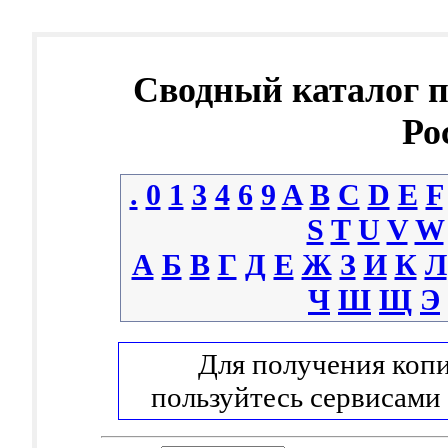
Сводный каталог 
Ро
.
0
1
3
4
6
9
A
B
C
D
E
F
S
T
U
V
W
А
Б
В
Г
Д
Е
Ж
З
И
К
Л
Ч
Ш
Щ
Э
Для получения копи
пользуйтесь сервисами