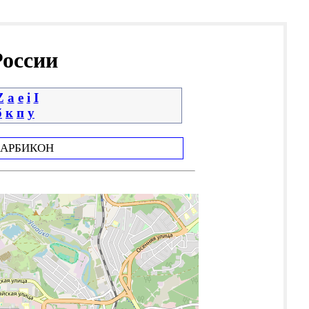
России
Z
a
e
i
І
б
к
п
у
АРБИКОН