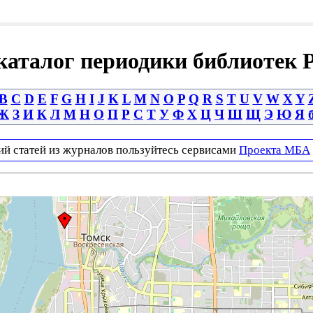
аталог периодики библиотек 
B
C
D
E
F
G
H
I
J
K
L
M
N
O
P
Q
R
S
T
U
V
W
X
Y
Ж
З
И
К
Л
М
Н
О
П
Р
С
Т
У
Ф
Х
Ц
Ч
Ш
Щ
Э
Ю
Я
ий статей из журналов пользуйтесь сервисами
Проекта МБА