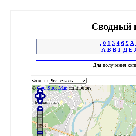
Сводный к
.
0
1
3
4
6
9
A
А
Б
В
Г
Д
Е
Для получения коп
Фильтр
©
OpenStreetMap
contributors