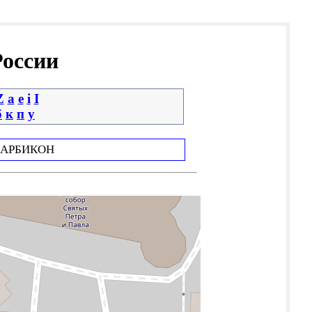
России
Z
a
e
i
І
б
к
п
у
АРБИКОН