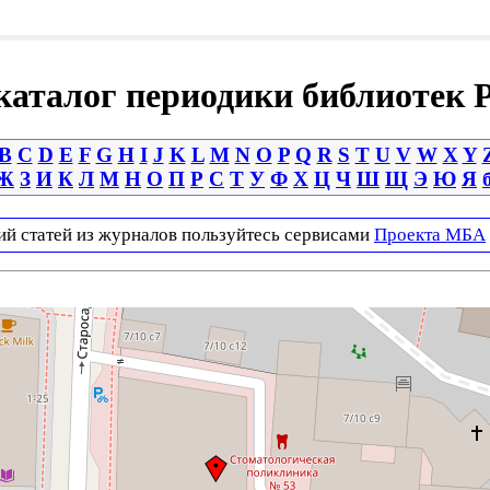
аталог периодики библиотек 
B
C
D
E
F
G
H
I
J
K
L
M
N
O
P
Q
R
S
T
U
V
W
X
Y
Ж
З
И
К
Л
М
Н
О
П
Р
С
Т
У
Ф
Х
Ц
Ч
Ш
Щ
Э
Ю
Я
ий статей из журналов пользуйтесь сервисами
Проекта МБА