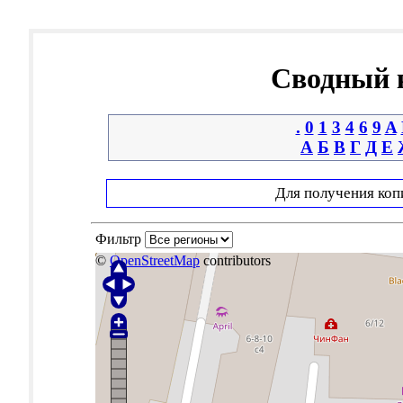
Сводный к
.
0
1
3
4
6
9
A
А
Б
В
Г
Д
Е
Для получения коп
Фильтр
©
OpenStreetMap
contributors