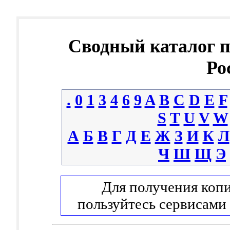
Сводный каталог 
Ро
.
0
1
3
4
6
9
A
B
C
D
E
F
S
T
U
V
W
А
Б
В
Г
Д
Е
Ж
З
И
К
Л
Ч
Ш
Щ
Э
Для получения копи
пользуйтесь сервисами