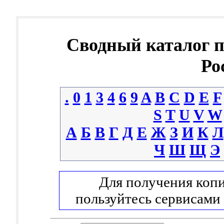
Сводный каталог 
Ро
.
0
1
3
4
6
9
A
B
C
D
E
F
S
T
U
V
W
А
Б
В
Г
Д
Е
Ж
З
И
К
Л
Ч
Ш
Щ
Э
Для получения копи
пользуйтесь сервисами