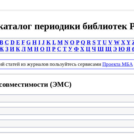
аталог периодики библиотек 
B
C
D
E
F
G
H
I
J
K
L
M
N
O
P
Q
R
S
T
U
V
W
X
Y
Ж
З
И
К
Л
М
Н
О
П
Р
С
Т
У
Ф
Х
Ц
Ч
Ш
Щ
Э
Ю
Я
ий статей из журналов пользуйтесь сервисами
Проекта МБА
 совместимости (ЭМС)