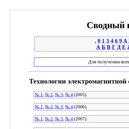
Сводный к
.
0
1
3
4
6
9
A
А
Б
В
Г
Д
Е
Для получения коп
Технологии электромагнитной
№ 1
,
№ 2
,
№ 3
,
№ 4
(2005).
№ 1
,
№ 2
,
№ 3
,
№ 4
(2006).
№ 1
,
№ 2
,
№ 3
,
№ 4
(2007).