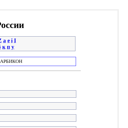
России
Z
a
e
i
І
б
к
п
у
АРБИКОН