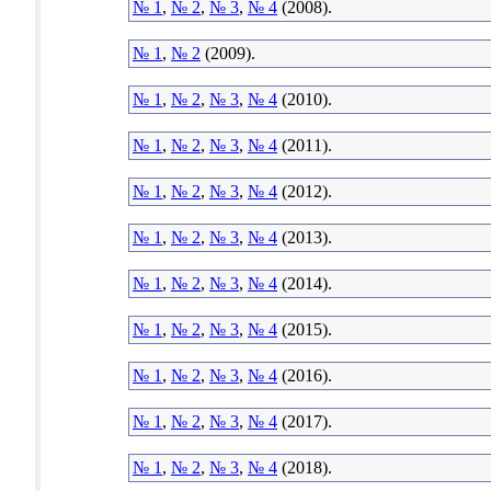
№ 1
,
№ 2
,
№ 3
,
№ 4
(2008).
№ 1
,
№ 2
(2009).
№ 1
,
№ 2
,
№ 3
,
№ 4
(2010).
№ 1
,
№ 2
,
№ 3
,
№ 4
(2011).
№ 1
,
№ 2
,
№ 3
,
№ 4
(2012).
№ 1
,
№ 2
,
№ 3
,
№ 4
(2013).
№ 1
,
№ 2
,
№ 3
,
№ 4
(2014).
№ 1
,
№ 2
,
№ 3
,
№ 4
(2015).
№ 1
,
№ 2
,
№ 3
,
№ 4
(2016).
№ 1
,
№ 2
,
№ 3
,
№ 4
(2017).
№ 1
,
№ 2
,
№ 3
,
№ 4
(2018).