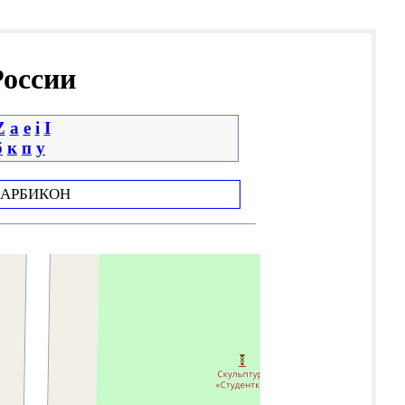
России
Z
a
e
i
І
б
к
п
у
АРБИКОН