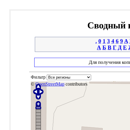
Сводный к
.
0
1
3
4
6
9
A
А
Б
В
Г
Д
Е
Для получения коп
Фильтр
©
OpenStreetMap
contributors