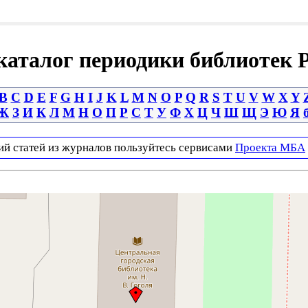
аталог периодики библиотек 
B
C
D
E
F
G
H
I
J
K
L
M
N
O
P
Q
R
S
T
U
V
W
X
Y
Ж
З
И
К
Л
М
Н
О
П
Р
С
Т
У
Ф
Х
Ц
Ч
Ш
Щ
Э
Ю
Я
ий статей из журналов пользуйтесь сервисами
Проекта МБА