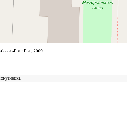
сса.-Б.м.: Б.и., 2009.
вокузнецка