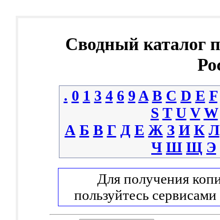
Сводный каталог 
Ро
.
0
1
3
4
6
9
A
B
C
D
E
F
S
T
U
V
W
А
Б
В
Г
Д
Е
Ж
З
И
К
Л
Ч
Ш
Щ
Э
Для получения копи
пользуйтесь сервисами