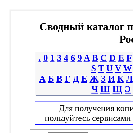
Сводный каталог 
Ро
.
0
1
3
4
6
9
A
B
C
D
E
F
S
T
U
V
W
А
Б
В
Г
Д
Е
Ж
З
И
К
Л
Ч
Ш
Щ
Э
Для получения копи
пользуйтесь сервисами