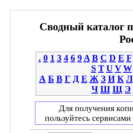
Сводный каталог 
Ро
.
0
1
3
4
6
9
A
B
C
D
E
F
S
T
U
V
W
А
Б
В
Г
Д
Е
Ж
З
И
К
Л
Ч
Ш
Щ
Э
Для получения копи
пользуйтесь сервисами