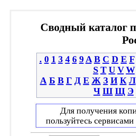
Сводный каталог 
Ро
.
0
1
3
4
6
9
A
B
C
D
E
F
S
T
U
V
W
А
Б
В
Г
Д
Е
Ж
З
И
К
Л
Ч
Ш
Щ
Э
Для получения копи
пользуйтесь сервисами