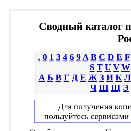
Сводный каталог 
Ро
.
0
1
3
4
6
9
A
B
C
D
E
F
S
T
U
V
W
А
Б
В
Г
Д
Е
Ж
З
И
К
Л
Ч
Ш
Щ
Э
Для получения копи
пользуйтесь сервисами