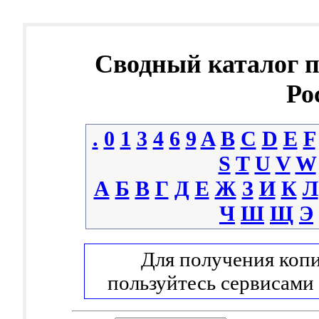
Сводный каталог 
Ро
.
0
1
3
4
6
9
A
B
C
D
E
F
S
T
U
V
W
А
Б
В
Г
Д
Е
Ж
З
И
К
Л
Ч
Ш
Щ
Э
Для получения копи
пользуйтесь сервисами