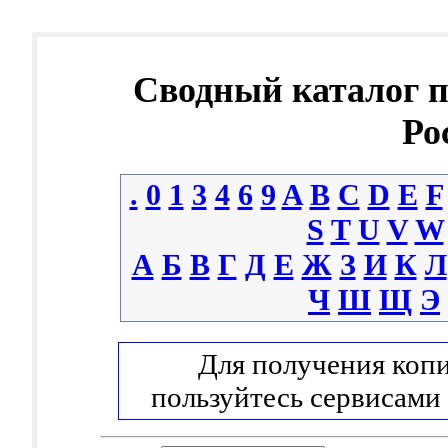
Сводный каталог 
Ро
.
0
1
3
4
6
9
A
B
C
D
E
F
S
T
U
V
W
А
Б
В
Г
Д
Е
Ж
З
И
К
Л
Ч
Ш
Щ
Э
Для получения копи
пользуйтесь сервисами