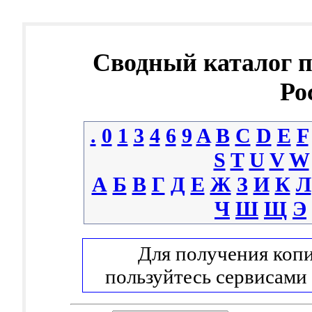
Сводный каталог 
Ро
.
0
1
3
4
6
9
A
B
C
D
E
F
S
T
U
V
W
А
Б
В
Г
Д
Е
Ж
З
И
К
Л
Ч
Ш
Щ
Э
Для получения копи
пользуйтесь сервисами